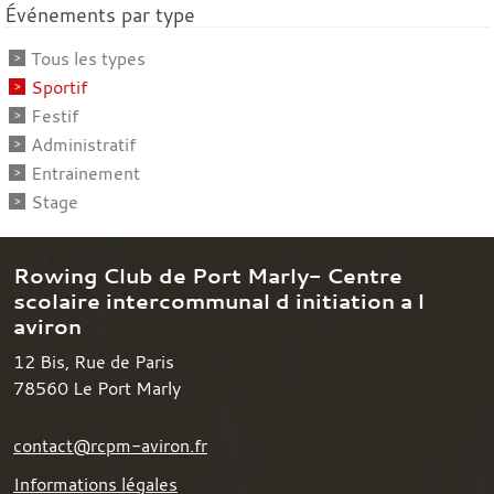
Événements par type
Tous les types
Sportif
Festif
Administratif
Entrainement
Stage
Rowing Club de Port Marly- Centre
scolaire intercommunal d initiation a l
aviron
12 Bis, Rue de Paris
78560
Le Port Marly
contact@rcpm-aviron.fr
Informations légales