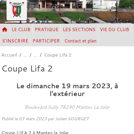
Panneau de gestion des cookies
Rowing Club de Port Marly
LE CLUB
PRATIQUE
LES SECTIONS
VIE DU CLUB
S'INSCRIRE
PARTICIPER
Contact et plan
Accueil
Coupe Lifa 2
Coupe Lifa 2
Le
dimanche
19
mars
2023
, à
l'extérieur
Boulevard Sully
78290
Mantes La Jolie
Publié le
03 mars 2023
par Julien SOURGET
Coupe LIFA 2 à Mantes la Jolie