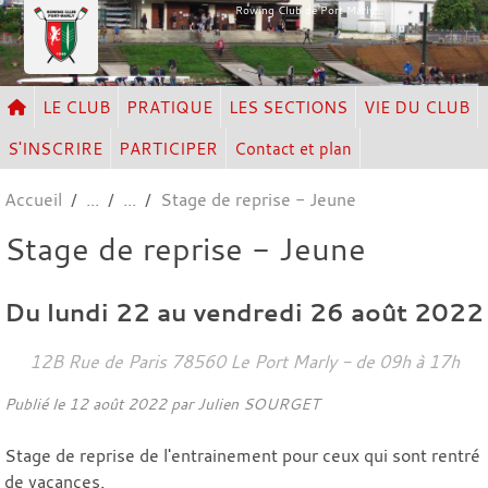
Panneau de gestion des cookies
Rowing Club de Port Marly
LE CLUB
PRATIQUE
LES SECTIONS
VIE DU CLUB
S'INSCRIRE
PARTICIPER
Contact et plan
Accueil
Stage de reprise - Jeune
Stage de reprise - Jeune
Du
lundi
22
au
vendredi
26
août
2022
12B Rue de Paris
78560
Le Port Marly
- de 09h à 17h
Publié le
12 août 2022
par Julien SOURGET
Stage de reprise de l'entrainement pour ceux qui sont rentré
de vacances.