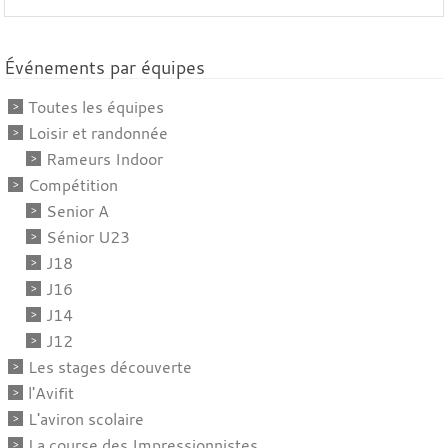
Événements par équipes
Toutes les équipes
Loisir et randonnée
Rameurs Indoor
Compétition
Senior A
Sénior U23
J18
J16
J14
J12
Les stages découverte
l'Avifit
L'aviron scolaire
La course des Impressionnistes