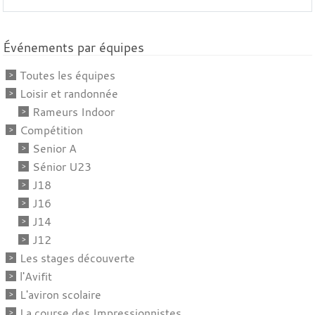
Événements par équipes
Toutes les équipes
Loisir et randonnée
Rameurs Indoor
Compétition
Senior A
Sénior U23
J18
J16
J14
J12
Les stages découverte
l'Avifit
L'aviron scolaire
La course des Impressionnistes