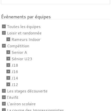
Événements par équipes
Toutes les équipes
Loisir et randonnée
Rameurs Indoor
Compétition
Senior A
Sénior U23
J18
J16
J14
J12
Les stages découverte
l'Avifit
L'aviron scolaire
La course des Impressionnistes