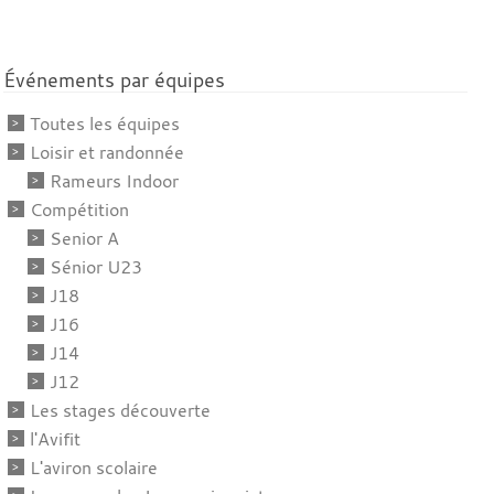
Événements par équipes
Toutes les équipes
Loisir et randonnée
Rameurs Indoor
Compétition
Senior A
Sénior U23
J18
J16
J14
J12
Les stages découverte
l'Avifit
L'aviron scolaire