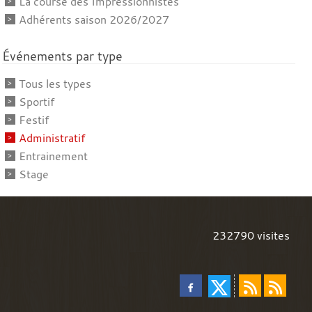
La course des Impressionnistes
Adhérents saison 2026/2027
Événements par type
Tous les types
Sportif
Festif
Administratif
Entrainement
Stage
232790
visites