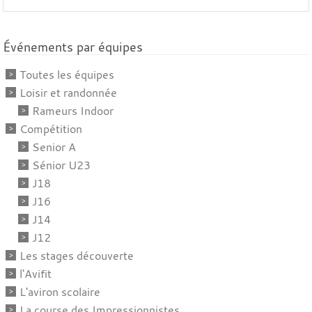
Événements par équipes
Toutes les équipes
Loisir et randonnée
Rameurs Indoor
Compétition
Senior A
Sénior U23
J18
J16
J14
J12
Les stages découverte
l'Avifit
L'aviron scolaire
La course des Impressionnistes