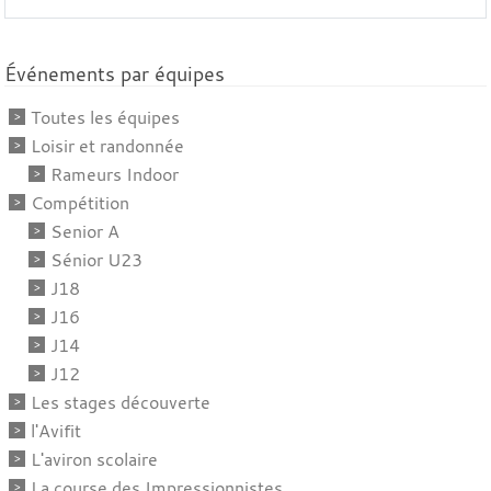
Événements par équipes
Toutes les équipes
Loisir et randonnée
Rameurs Indoor
Compétition
Senior A
Sénior U23
J18
J16
J14
J12
Les stages découverte
l'Avifit
L'aviron scolaire
La course des Impressionnistes