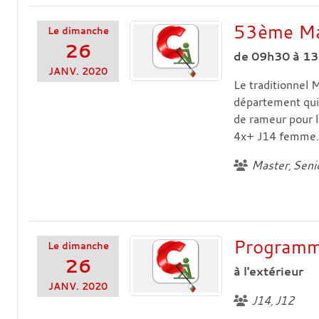
53ème Ma
Le
dimanche
26
de 09h30 à 13h
JANV.
2020
Le traditionnel 
département qui
de rameur pour 
4x+ J14 femme..
Master
Seni
Programme
Le
dimanche
26
à l'extérieur
JANV.
2020
J14
J12