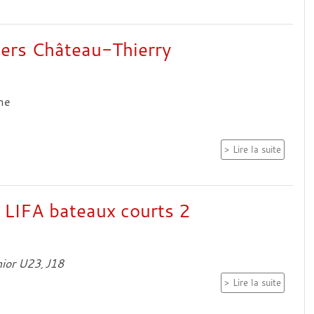
ers Château-Thierry
me
Lire la suite
 LIFA bateaux courts 2
ior U23
J18
Lire la suite