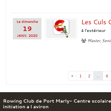
Les Culs 
Le
dimanche
19
à l'extérieur
JANV.
2020
Master
Seni
«
1
2
...
6
Rowing Club de Port Marly- Centre scolair
initiation a l aviron