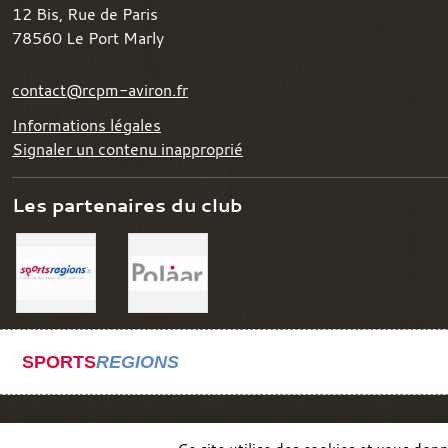
12 Bis, Rue de Paris
78560
Le Port Marly
contact@rcpm-aviron.fr
Informations légales
Signaler un contenu inapproprié
Les partenaires du club
SPORTS
REGIONS