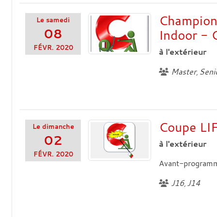
Championn
Le
samedi
08
Indoor - 
FÉVR.
2020
à l'extérieur
Master
Seni
Coupe LI
Le
dimanche
02
à l'extérieur
FÉVR.
2020
Avant-program
J16
J14