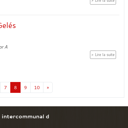
Lire la suite
Gelés
or A
Lire la suite
7
8
9
10
»
e intercommunal d