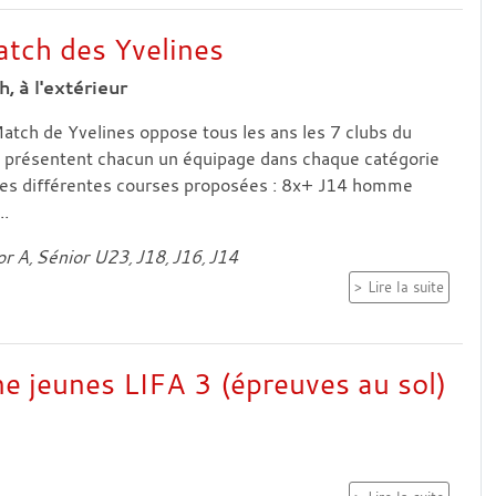
tch des Yvelines
, à l'extérieur
Match de Yvelines oppose tous les ans les 7 clubs du
 présentent chacun un équipage dans chaque catégorie
les différentes courses proposées : 8x+ J14 homme
.
or A
Sénior U23
J18
J16
J14
Lire la suite
 jeunes LIFA 3 (épreuves au sol)