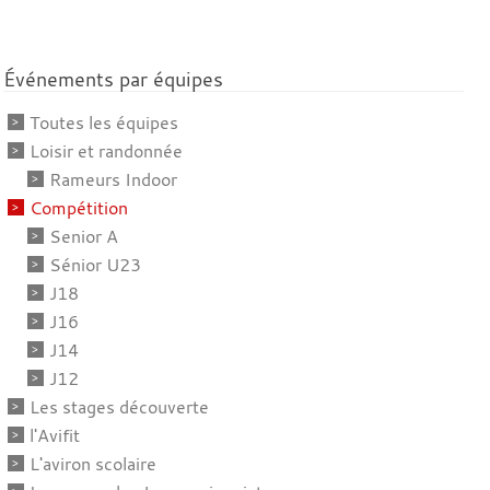
Événements par équipes
Toutes les équipes
Loisir et randonnée
Rameurs Indoor
Compétition
Senior A
Sénior U23
J18
J16
J14
J12
Les stages découverte
l'Avifit
L'aviron scolaire