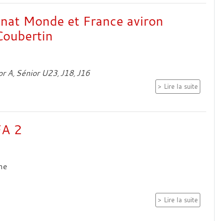
at Monde et France aviron
Coubertin
or A
Sénior U23
J18
J16
Lire la suite
FA 2
me
Lire la suite