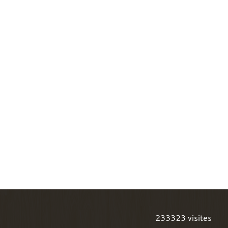
233323
visites